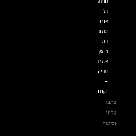
רעננה
תל
אביב
מוזס
הולי
טראק
אכזיב
נתניה
–
בקרוב
כתבו
עלינו
זכיינות
דרושים