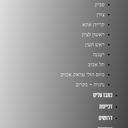
סביון
צורן
קריית אתא
ראשון לציון
ראש העין
רעננה
תל אביב
מוזס הולי טראק אכזיב
נתניה – בקרוב
כתבו עלינו
זכיינות
דרושים