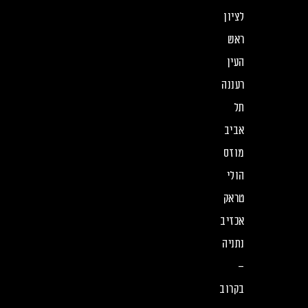
לציון
ראש
העין
רעננה
תל
אביב
מוזס
הולי
טראק
אכזיב
נתניה
–
בקרוב