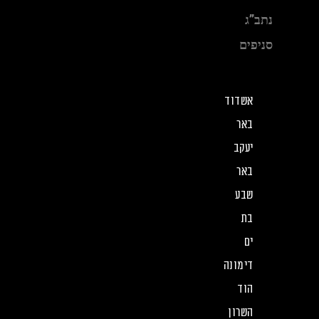
נתב”ג
סניפים
אשדוד
באר
יעקב
באר
שבע
בת
ים
דימונה
הוד
השרון