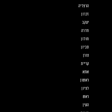
הרצליה
זכרון
יעקב
חדרה
חולון
סביון
צורן
קריית
אתא
ראשון
לציון
ראש
העין