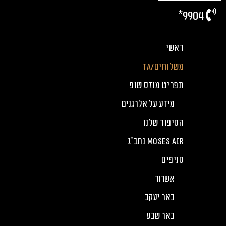
9904*
ראשי
משלוחים/TA
תפריט מוזס שופ
מידע על אלרגנים
הסיפור שלנו
Moses Air נתב”ג
סניפים
אשדוד
באר יעקב
באר שבע