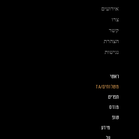
אירועים
צרו
קשר
הצהרת
נגישות
ראשי
משלוחים/TA
תפריט
מוזס
שופ
מידע
על