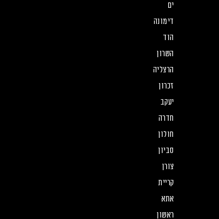
ים
דימונה
הוד
השרון
הרצליה
זכרון
יעקב
חדרה
חולון
סביון
צורן
קריית
אתא
ראשון