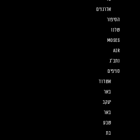
אלרגנים
הסיפור
שלנו
Moses
Air
נתב”ג
סניפים
אשדוד
באר
יעקב
באר
שבע
בת