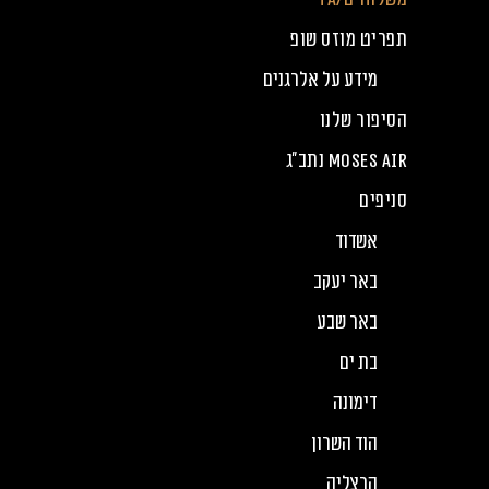
תפריט מוזס שופ
מידע על אלרגנים
הסיפור שלנו
Moses Air נתב”ג
סניפים
אשדוד
באר יעקב
באר שבע
בת ים
דימונה
הוד השרון
הרצליה