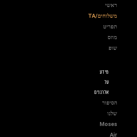
ילוג
ראשי
תוכן
משלוחים/TA
תפריט
מוזס
שופ
מידע
על
אלרגנים
הסיפור
שלנו
Moses
Air