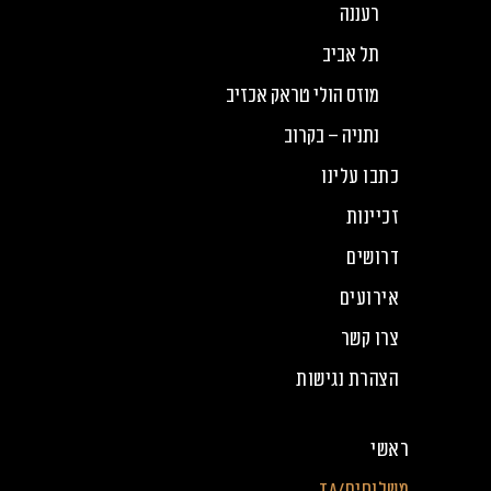
רעננה
תל אביב
מוזס הולי טראק אכזיב
נתניה – בקרוב
כתבו עלינו
זכיינות
דרושים
אירועים
צרו קשר
הצהרת נגישות
ראשי
משלוחים/TA