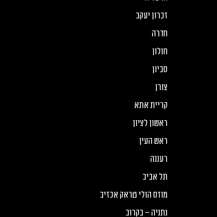
זכרון יעקב
חדרה
חולון
סביון
צורן
קריית אתא
ראשון לציון
ראש העין
רעננה
תל אביב
מוזס הולי טראק אכזיב
נתניה – בקרוב