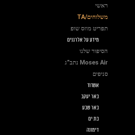
ילוג
ראשי
תוכן
משלוחים/TA
תפריט מוזס שופ
מידע על אלרגנים
הסיפור שלנו
Moses Air נתב”ג
סניפים
אשדוד
באר יעקב
באר שבע
בת ים
דימונה