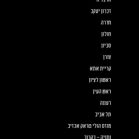
זכרון יעקב
חדרה
חולון
סביון
צורן
קריית אתא
ראשון לציון
ראש העין
רעננה
תל אביב
מוזס הולי טראק אכזיב
נתניה – בקרוב