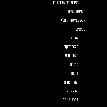
מידע על אלרגנים
הסיפור שלנו
Moses Air נתב”ג
סניפים
אשדוד
באר יעקב
באר שבע
בת ים
דימונה
הוד השרון
הרצליה
זכרון יעקב