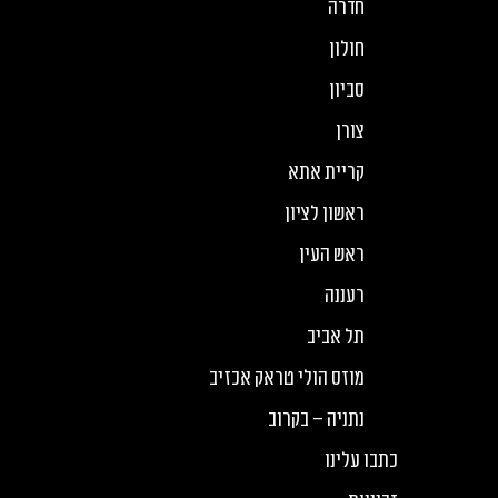
חדרה
חולון
סביון
צורן
קריית אתא
ראשון לציון
ראש העין
רעננה
תל אביב
מוזס הולי טראק אכזיב
נתניה – בקרוב
כתבו עלינו