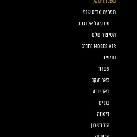
משלוחים/TA
תפריט מוזס שופ
מידע על אלרגנים
הסיפור שלנו
Moses Air נתב”ג
סניפים
אשדוד
באר יעקב
באר שבע
בת ים
דימונה
הוד השרון
הרצליה