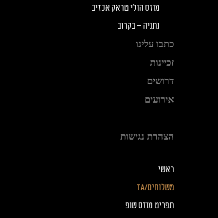
מוזס הולי טראק אכזיב
נתניה – בקרוב
כתבו עלינו
זכיינות
דרושים
אירועים
צרו קשר
הצהרת נגישות
ראשי
משלוחים/TA
תפריט מוזס שופ